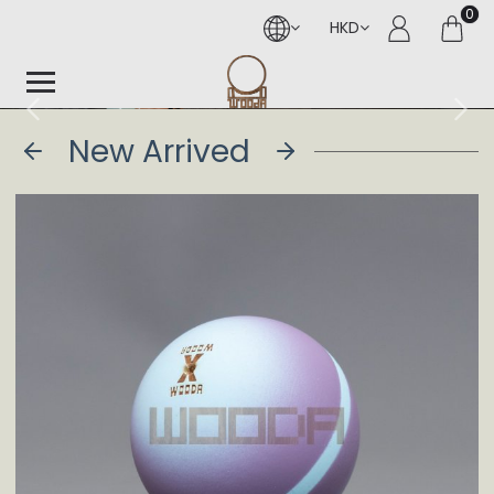
0
HKD
New Arrived