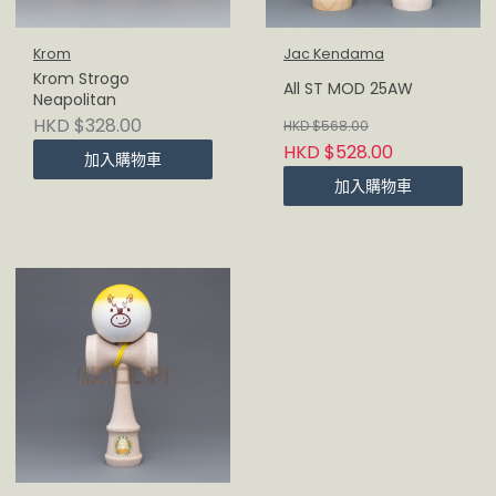
Krom
Jac Kendama
Krom Strogo
All ST MOD 25AW
Neapolitan
HKD $328.00
HKD $568.00
HKD $528.00
加入購物車
加入購物車