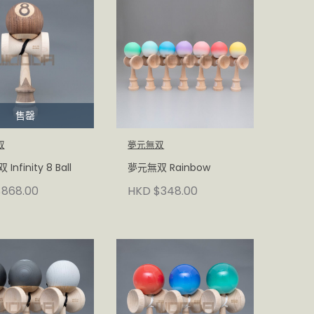
售罄
双
夢元無双
nfinity 8 Ball
夢元無双 Rainbow
868.00
HKD $348.00