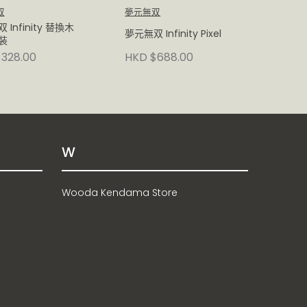
双
夢元無双
Infinity 替換木
夢元無双 Infinity Pixel
裝
328.00
HKD $688.00
W
Wooda Kendama Store